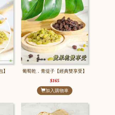
包】
葡萄乾．青堤子【經典雙享受】
$165
加入購物車