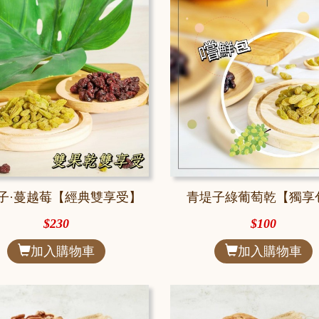
子·蔓越莓【經典雙享受】
青堤子綠葡萄乾【獨享
$230
$100
加入購物車
加入購物車