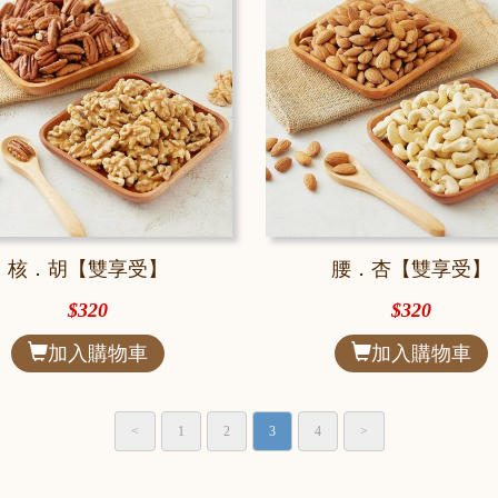
核．胡【雙享受】
腰．杏【雙享受】
$320
$320
加入購物車
加入購物車
<
1
2
3
4
>