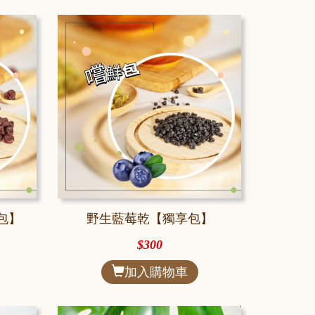
包】
野生藍莓乾【獨享包】
$300
加入購物車