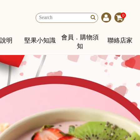
0
會員．購物須
說明
堅果小知識
聯絡店家
知