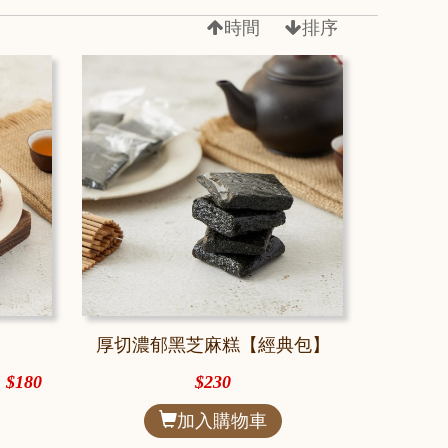
時間
排序
厚切濃郁黑芝麻糕【經典包】
$180
$230
加入購物車