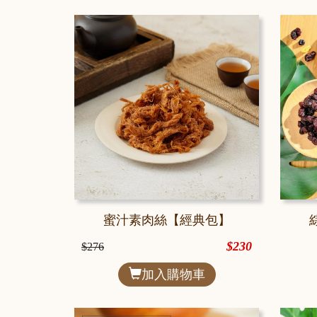
蜜汁素肉絲【經典包】
$230
$276
加入購物車