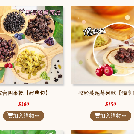
綜合四果乾【經典包】
整粒蔓越莓果乾【獨享
$300
$150
加入購物車
加入購物車