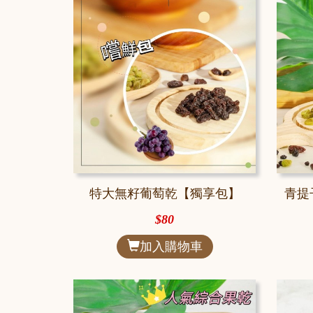
特大無籽葡萄乾【獨享包】
青提
$80
加入購物車