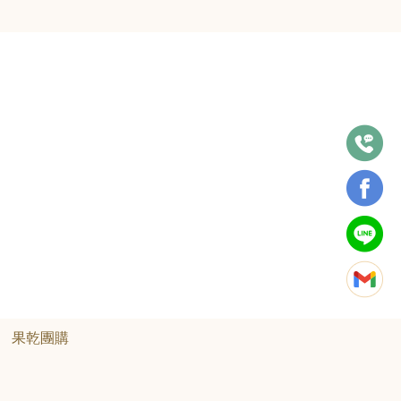
·
果乾團購