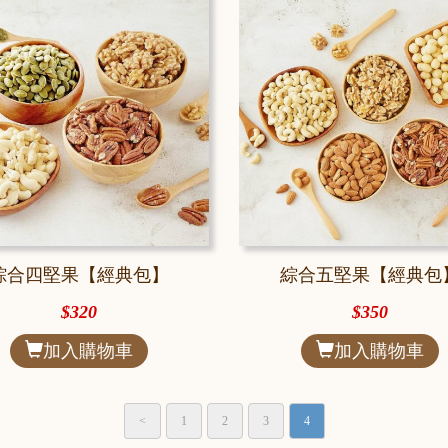
綜合四堅果【經典包】
綜合五堅果【經典包
$320
$350
加入購物車
加入購物車
<
1
2
3
4