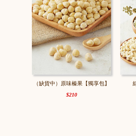
（缺貨中）原味榛果【獨享包】
$210