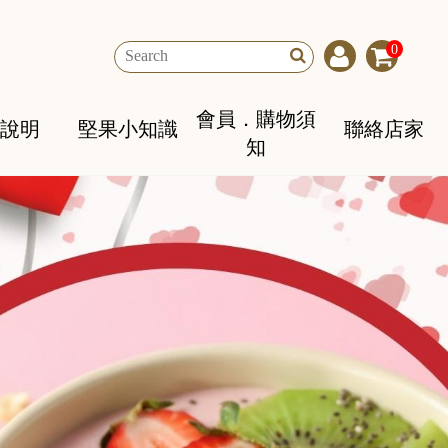
0
會員．購物須
說明
堅果小知識
聯絡店家
知