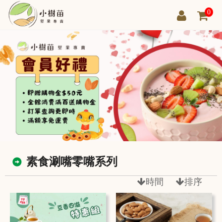
0
素食涮嘴零嘴系列
時間
排序