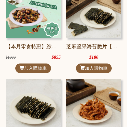
【本月零食特惠】綜合果豆仁
芝麻堅果海苔脆片【經典包】
$855
$180
$1080
加入購物車
加入購物車