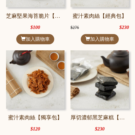
芝麻堅果海苔脆片【獨享包】
蜜汁素肉絲【經典包】
$100
$230
$276
加入購物車
加入購物車
蜜汁素肉絲【獨享包】
厚切濃郁黑芝麻糕【經典包】
$120
$230