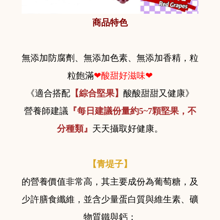
商品特色
無添加防腐劑、無添加色素、無添加香精，粒
粒飽滿
❤酸甜好滋味❤
《適合搭配
【綜合堅果】
酸酸甜甜又健康》
營養師建議
『每日建議份量約5~7顆堅果，不
分種類』
天天攝取好健康。
【青堤子】
的營養價值非常高，其主要成份為葡萄糖，及
少許膳食纖維，並含少量蛋白質與維生素、礦
物質鐵與鈣；