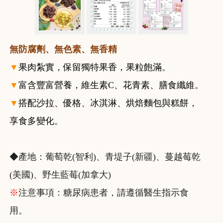
無防腐劑、無色素、無香精
▼
果肉紮實，保留獨特果香，果粒飽滿
。
▼
富含豐富營養，維生素C、花青素、膳食纖維
。
▼
搭配沙拉、優格、冰淇淋、烘焙麵包與糕餅，
享食多變化
。
◆產地：葡萄乾(智利)、青堤子(新疆)、蔓越莓乾
(美國)、野生藍莓(加拿大)
※
注意事項：糖尿病患者，請遵循醫生指示食
用。