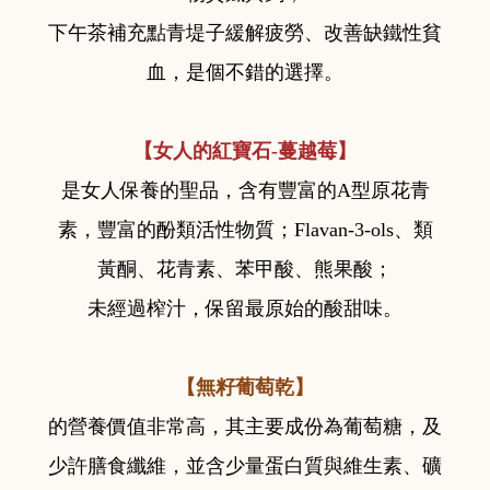
下午茶補充點青堤子緩解疲勞、改善缺鐵性貧
血，是個不錯的選擇。
【女人的紅寶石-蔓越莓】
是女人保養的聖品，含有豐富的A型原花青
素，豐富的酚類活性物質；Flavan-3-ols、類
黃酮、花青素、苯甲酸、熊果酸；
未經過榨汁，保留最原始的酸甜味。
【無籽葡萄乾】
的營養價值非常高，其主要成份為葡萄糖，及
少許膳食纖維，並含少量蛋白質與維生素、礦