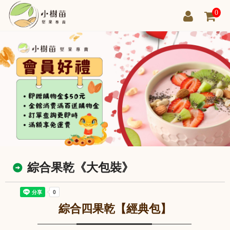
0
綜合果乾《大包裝》
綜合四果乾【經典包】