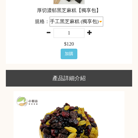
厚切濃郁黑芝麻糕【獨享包】
規格：
$
120
加購
產品詳細介紹