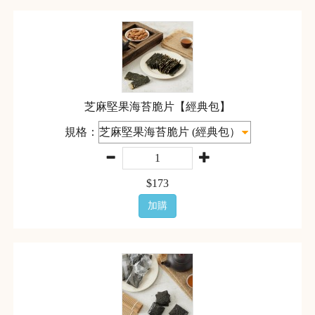
芝麻堅果海苔脆片【經典包】
規格：
$
173
加購