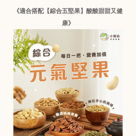
《適合搭配【綜合五堅果】酸酸甜甜又健
康》