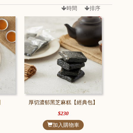
時間
排序
】
厚切濃郁黑芝麻糕【經典包】
$230
加入購物車