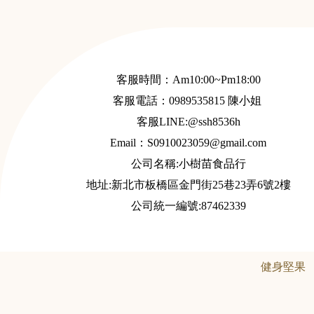
客服時間：Am10:00~Pm18:00
客服電話：
0989535815
陳小姐
客服LINE:@ssh8536h
Email：S
0910023059@gmail.com
公司名稱:小樹苗食品行
地址:新北市板橋區金門街25巷23弄6號2樓
公司統一編號:87462339
健身堅果