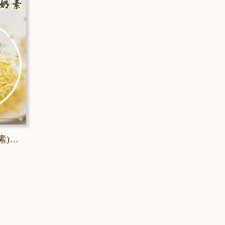
超濃巴西辮子乳酪絲(蛋奶素)【獨享包】