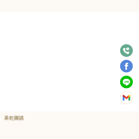
·
果乾團購