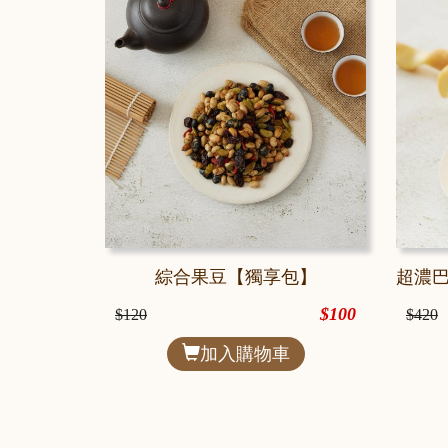
綜合果豆【獨享包】
$100
$120
$420
加入購物車