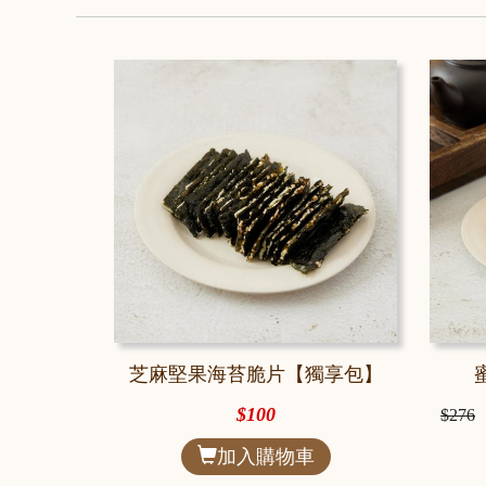
芝麻堅果海苔脆片【獨享包】
$100
$276
加入購物車