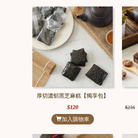
厚切濃郁黑芝麻糕【獨享包】
$120
$216
加入購物車