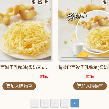
超濃巴西辮子乳酪絲(蛋奶素)【經典包】
$350
$136
加入購物車
加入購物車
<
1
2
3
4