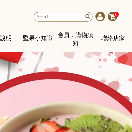
0
會員．購物須
說明
堅果小知識
聯絡店家
知