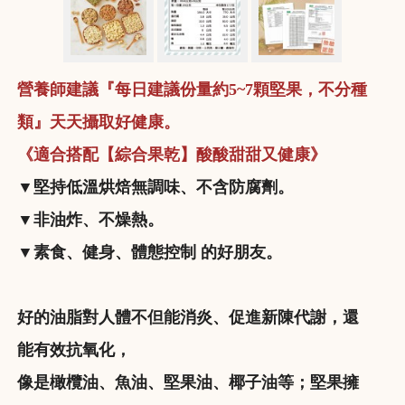
營養師建議『每日建議份量約5~7顆堅果，不分種
類』天天攝取好健康。
《適合搭配【綜合果乾】酸酸甜甜又健康》
▼堅持低溫烘焙無調味、不含防腐劑。
▼非油炸、不燥熱。
▼素食、健身、體態控制 的好朋友。
好的油脂對人體不但能消炎、促進新陳代謝，還
能有效抗氧化，
像是橄欖油、魚油、堅果油、椰子油等；堅果擁