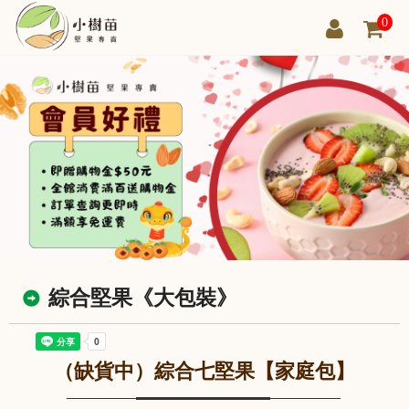
0
綜合堅果《大包裝》
（缺貨中）綜合七堅果【家庭包】