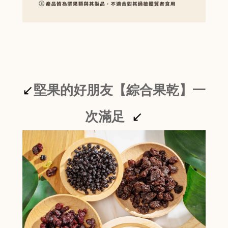
↙
堅果的好朋友【綜合果乾】一
次滿足
↙