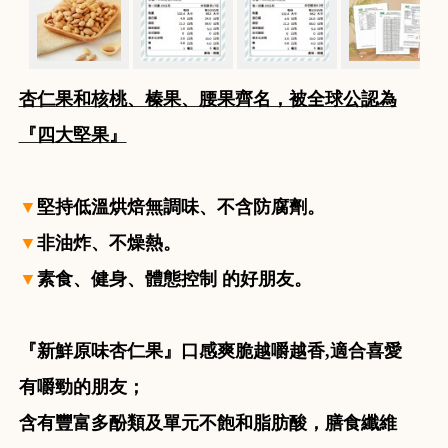
杏仁果和核桃、榛果、腰果齊名，被全球公認為
『四大堅果』
▼
堅持低溫烘焙無調味、不含防腐劑。
▼
非油炸、不燥熱。
▼
素食、健身、體態控制 的好朋友。
『新鮮原味杏仁果』口感爽脆越嚼越香,適合喜愛
有嚼勁的朋友；
含有豐富多酚類及單元不飽和脂肪酸，膳食纖維