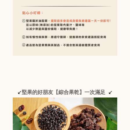
↙
堅果的好朋友【綜合果乾】一次滿足
↙