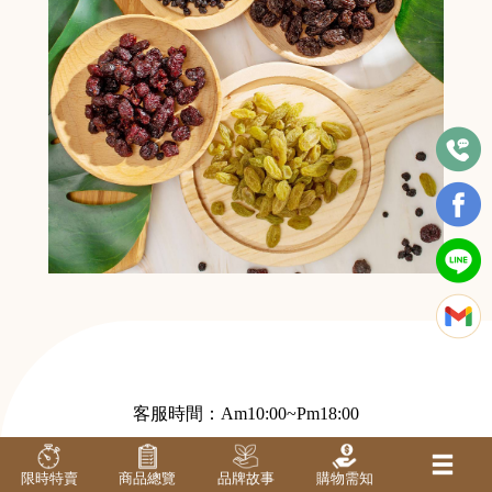
客服時間：Am10:00~Pm18:00
客服電話：
0989535815
陳小姐
限時特賣
商品總覽
品牌故事
購物需知
客服LINE:@ssh8536h