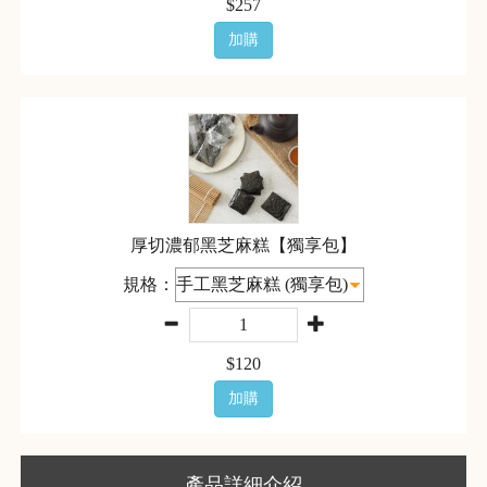
$
257
加購
厚切濃郁黑芝麻糕【獨享包】
規格：
$
120
加購
產品詳細介紹