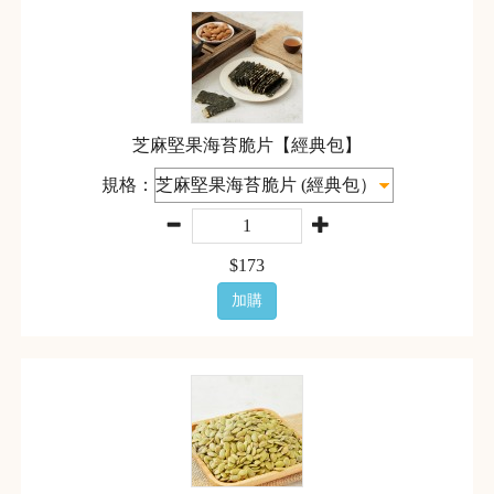
芝麻堅果海苔脆片【經典包】
規格：
$
173
加購