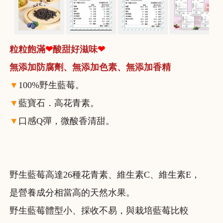
粒粒飽滿
❤
酸甜好滋味
❤
無添加防腐劑、無添加色素、無添加香精
▼
100%野生藍莓。
▼
藍寶石．高花青素。
▼
口感Q彈，微酸香清甜。
野生藍莓高達26種花青素、維生素C、維生素E，
是營養成分相當高的天然水果。
野生藍莓體型小、採收不易，與栽培藍莓比較