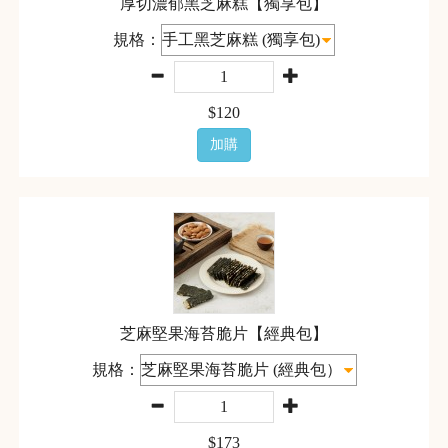
厚切濃郁黑芝麻糕【獨享包】
規格：
$
120
加購
芝麻堅果海苔脆片【經典包】
規格：
$
173