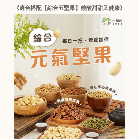
《適合搭配【綜合五堅果】酸酸甜甜又健康》