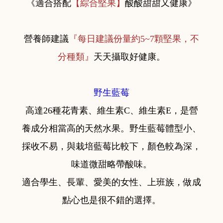
《適合搭配
【綜合堅果】
酸酸甜甜又健康》
營養師建議
『每日建議份量約5~7顆堅果，不
分種類』
天天攝取好健康。
野生藍莓
高達26種花青素、維生素C、維生素E，是營
養成分相當高的天然水果。野生藍莓體型小、
採收不易，與栽培藍莓比較下，顏色較為深，
味道微甜略帶酸味。
適合學生、長輩、愛美的女性、上班族，做成
點心也是很不錯的選擇。