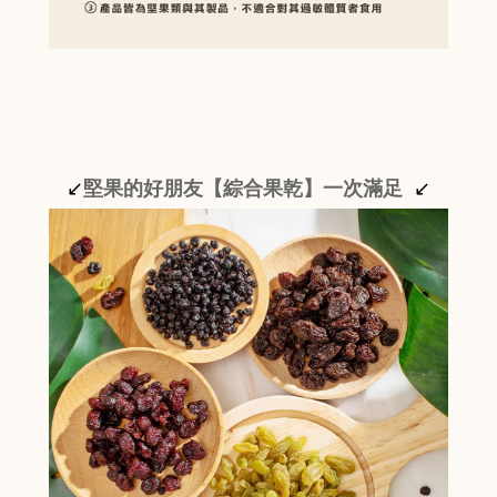
↙
堅果的好朋友【綜合果乾】一次滿足
↙