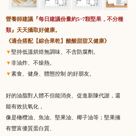
營養師建議『
每日建議份量約5~7顆堅果，不分種
類
』天天攝取好健康。
《適合搭配【綜合果乾】酸酸甜甜又健康》
▼
堅持低溫烘焙無調味、不含防腐劑。
▼
非油炸、不燥熱。
▼
素食、健身、體態控制 的好朋友。
好的油脂對人體不但能消炎、促進新陳代謝，還
能有效抗氧化，
像是橄欖油、魚油、堅果油、椰子油等；堅果擁
有豐富優質蛋白質、