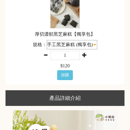
厚切濃郁黑芝麻糕【獨享包】
規格：
$
120
加購
產品詳細介紹