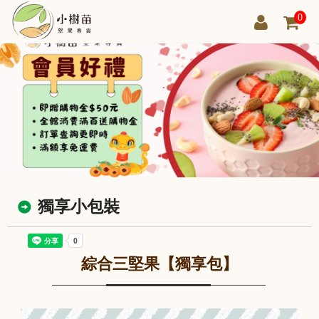
0
獨享小包裝
綜合三堅果【獨享包】