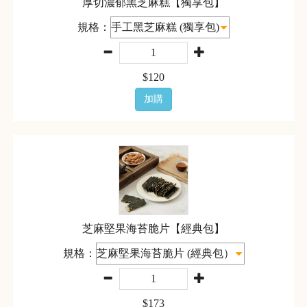
厚切濃郁黑芝麻糕【獨享包】
規格：
$
120
加購
芝麻堅果海苔脆片【經典包】
規格：
$
173