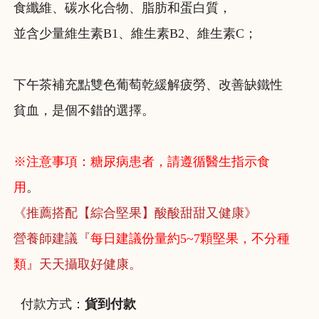
食纖維、碳水化合物、脂肪和蛋白質，
並含少量維生素B1、維生素B2、維生素C；
下午茶補充點雙色葡萄乾緩解疲勞、改善缺鐵性
貧血，是個不錯的選擇。
※注意事項：糖尿病患者，請遵循醫生指示食
用
。
《推薦搭配【綜合堅果】酸酸甜甜又健康》
營養師建議『
每日建議份量約5~7顆堅果，不分種
類
』天天攝取好健康。
付款方式：
貨到付款