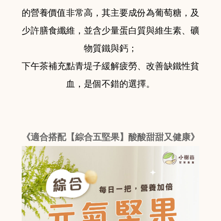
的營養價值非常高，其主要成份為葡萄糖，及
少許膳食纖維，並含少量蛋白質與維生素、礦
物質鐵與鈣；
下午茶補充點青堤子緩解疲勞、改善缺鐵性貧
血，是個不錯的選擇。
《適合搭配【綜合五堅果】酸酸甜甜又健康》