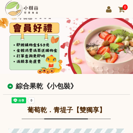
0
綜合果乾《小包裝》
葡萄乾．青堤子【雙獨享】