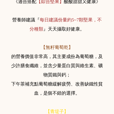
《適合搭配
【綜合堅果】
酸酸甜甜又健康》
營養師建議『
每日建議份量約5~7顆堅果，不
分種類
』天天攝取好健康。
【無籽葡萄乾】
的營養價值非常高，其主要成份為葡萄糖，及
少許膳食纖維，並含少量蛋白質與維生素、礦
物質鐵與鈣；
下午茶補充點葡萄糖緩解疲勞、改善缺鐵性貧
血，是個不錯的選擇。
【青堤子】