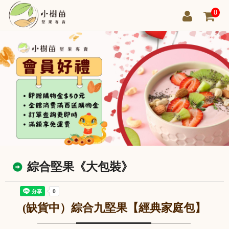
0
綜合堅果《大包裝》
(缺貨中）綜合九堅果【經典家庭包】