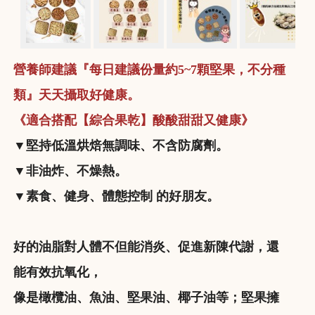
營養師建議『每日建議份量約5~7顆堅果，不分種
類』天天攝取好健康。
《適合搭配【綜合果乾】酸酸甜甜又健康》
▼堅持低溫烘焙無調味、不含防腐劑。
▼非油炸、不燥熱。
▼素食、健身、體態控制 的好朋友。
好的油脂對人體不但能消炎、促進新陳代謝，還
能有效抗氧化，
像是橄欖油、魚油、堅果油、椰子油等；堅果擁